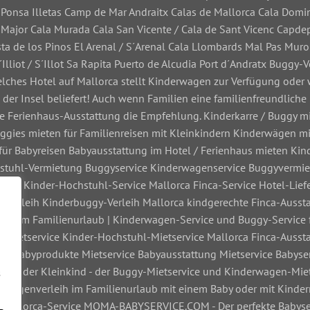
onsa Illetas Camp de Mar Andraitx Calas de Mallorca Cala Domin
a Major Cala Murada Cala San Vicente / Cala de Sant Vicenc Capde
ta de los Pinos El Arenal / S´Arenal Cala Llombards Mal Pas Muro
´Illiot / S´Illot Sa Rapita Puerto de Alcudia Port d´Andratx Buggy
Welches Hotel auf Mallorca stellt Kinderwagen zur Verfügung oder
s der Insel beliefert! Auch wenn Familien eine familienfreundliche
 die Ferienhaus-Ausstattung die Empfehlung. Kinderkarre / Buggy
ggies mieten für Familienreisen mit Kleinkindern Kinderwägen mi
für Babyreisen Babyausstattung im Hotel / Ferienhaus mieten K
stuhl-Vermietung Buggyservice Kinderwagenservice Buggyvermie
vice Kinder-Hochstuhl-Service Mallorca Finca-Service Hotel-Lief
-Verleih Kinderbuggy-Verleih Mallorca kindgerechte Finca-Ausstat
ih im Familienurlaub | Kinderwagen-Service und Buggy-Service f
Mietservice Kinder-Hochstuhl-Mietservice Mallorca Finca-Ausstat
vice Babyprodukte Mietservice Babyausstattung Mietservice Babys
Baby oder Kleinkind - der Buggy-Mietservice und Kinderwagen-Miet
s
wagenverleih im Familienurlaub mit einem Baby oder mit Kinder
a Mallorca-Service MOMA-BABYSERVICE.COM - Der perfekte Babyserv