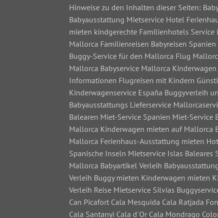
Hinweise zu den Inhalten dieser Seiten: Ba
Babyausstattung Mietservice Hotel Ferienhau
mieten kindgerechte Familienhotels Service 
Mallorca Familienreisen Babyreisen Spanien 
Buggy-Service für den Mallorca Flug Mallorc
Mallorca Babyservice Mallorca Kinderwagen 
Informationen Flugreisen mit Kindern Günst
Kinderwagenservice España Buggyverleih u
Babyausstattungs Lieferservice Mallorcaserv
Balearen Miet-Service Spanien Miet-Service 
Mallorca Kinderwagen mieten auf Mallorca B
Mallorca Ferienhaus-Ausstattung mieten Hot
Spanische Inseln Mietservice Islas Baleares
Mallorca Babyartikel Verleih Babyausstattu
Verleih Buggy mieten Kinderwagen mieten Ki
Verleih Reise Mietservice Silvias Buggyserv
Can Picafort Cala Mesquida Cala Ratjada Fo
Cala Santanyi Cala d´Or Cala Mondrago Colo