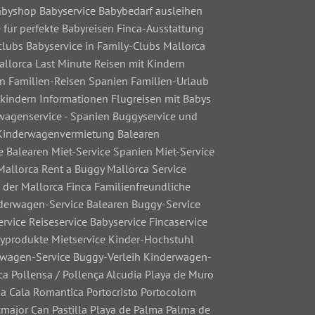
Babyshop Babyservice Babybedarf ausleihen
 für perfekte Babyreisen Finca-Ausstattung
clubs Babyservice in Family-Clubs Mallorca
allorca Last Minute Reisen mit Kindern
en Familien-Reisen Spanien Familien-Urlaub
kindern Informationen Flugreisen mit Babys
rwagenservice - Spanien Buggyservice und
 Kinderwagenvermietung Balearen
e Balearen Miet-Service Spanien Miet-Service
Mallorca Rent a Buggy Mallorca Service
 der Mallorca Finca Familienfreundliche
nderwagen-Service Balearen Buggy-Service
vice Reiseservice Babyservice Fincaservice
byprodukte Mietservice Kinder-Hochstuhl
erwagen-Service Buggy-Verleih Kinderwagen-
ca Pollensa / Pollença Alcudia Playa de Muro
a Cala Romantica Portocristo Portocolom
cmajor Can Pastilla Playa de Palma Palma de