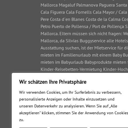
Mallorca Magaluf Palmanova Paguera Santa P
Cala Figuera Cala Fornells Cala Mayor / Cal
Pere Costa d´en Blanes Costa de la Calma Cos
Petro Puerto de Pollensa / Port de Pollença S
Mallorca. Eltern müssen sich nicht fragen: 
Mallorca, da Silvias Buggyservice alle Hotel
Ausstattung suchen, ist der Mietservice für
mieten im Familienurlaub mit einem Baby Bu
mieten im Babyurlaub Babyprodukte mieten 
Kinder-Reisebetten-Vermietung Kinder-Hoch
Kinderwagen-Service Kinder-Reisebetten-Ser
Wir schätzen Ihre Privatsphäre
Kinder-Reisebetten-Verleih Kinder-Hochstuhl
Kinderwagen mieten beim Kinderwagen-Verle
Wir verwenden Cookies, um Ihr Surferlebnis zu verbessern,
Kinderwagen-Mietservice Kinder-Reisebetten-
personalisierte Anzeigen oder Inhalte einzusetzen und
Babyartikel-Mietservice Babybedarf Mietser
unseren Datenverkehr zu analysieren. Wenn Sie auf „Alle
Verleih für Ihren Familienurlaub mit einem 
akzeptieren" klicken, stimmen Sie der Anwendung von Cookie
Kinderwagenvermietung Buggyverleih Kinder
zu.
Cookie-Richtlinie
Familien mit Kindern im Urlaub auf Mallorc