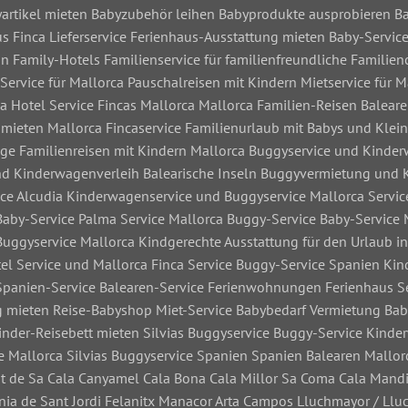
byartikel mieten Babyzubehör leihen Babyprodukte ausprobieren 
s Finca Lieferservice Ferienhaus-Ausstattung mieten Baby-Service
in Family-Hotels Familienservice für familienfreundliche Familien
Service für Mallorca Pauschalreisen mit Kindern Mietservice für M
a Hotel Service Fincas Mallorca Mallorca Familien-Reisen Balear
mieten Mallorca Fincaservice Familienurlaub mit Babys und Klein
ige Familienreisen mit Kindern Mallorca Buggyservice und Kinde
nd Kinderwagenverleih Balearische Inseln Buggyvermietung und
ice Alcudia Kinderwagenservice und Buggyservice Mallorca Servic
Baby-Service Palma Service Mallorca Buggy-Service Baby-Service 
uggyservice Mallorca Kindgerechte Ausstattung für den Urlaub in
el Service und Mallorca Finca Service Buggy-Service Spanien Ki
 Spanien-Service Balearen-Service Ferienwohnungen Ferienhaus Ser
ng mieten Reise-Babyshop Miet-Service Babybedarf Vermietung Ba
nder-Reisebett mieten Silvias Buggyservice Buggy-Service Kind
ice Mallorca Silvias Buggyservice Spanien Spanien Balearen Mallor
nt de Sa Cala Canyamel Cala Bona Cala Millor Sa Coma Cala Mandi
nia de Sant Jordi Felanitx Manacor Arta Campos Lluchmayor / Llu