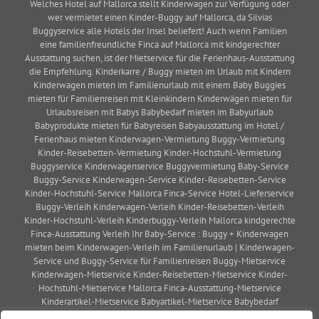
Welches Hotel auf Mallorca stellt Kinderwagen zur Verfügung oder
wer vermietet einen Kinder-Buggy auf Mallorca, da Silvias
Buggyservice alle Hotels der Insel beliefert! Auch wenn Familien
eine familienfreundliche Finca auf Mallorca mit kindgerechter
Ausstattung suchen, ist der Mietservice für die Ferienhaus-Ausstattung
die Empfehlung. Kinderkarre / Buggy mieten im Urlaub mit Kindern
Kinderwagen mieten im Familienurlaub mit einem Baby Buggies
mieten für Familienreisen mit Kleinkindern Kinderwägen mieten für
Urlaubsreisen mit Babys Babybedarf mieten im Babyurlaub
Babyprodukte mieten für Babyreisen Babyausstattung im Hotel /
Ferienhaus mieten Kinderwagen-Vermietung Buggy-Vermietung
Kinder-Reisebetten-Vermietung Kinder-Hochstuhl-Vermietung
Buggyservice Kinderwagenservice Buggyvermietung Baby-Service
Buggy-Service Kinderwagen-Service Kinder-Reisebetten-Service
Kinder-Hochstuhl-Service Mallorca Finca-Service Hotel-Lieferservice
Buggy-Verleih Kinderwagen-Verleih Kinder-Reisebetten-Verleih
Kinder-Hochstuhl-Verleih Kinderbuggy-Verleih Mallorca kindgerechte
Finca-Ausstattung Verleih Ihr Baby-Service : Buggy + Kinderwagen
mieten beim Kinderwagen-Verleih im Familienurlaub | Kinderwagen-
Service und Buggy-Service für Familienreisen Buggy-Mietservice
Kinderwagen-Mietservice Kinder-Reisebetten-Mietservice Kinder-
Hochstuhl-Mietservice Mallorca Finca-Ausstattung-Mietservice
Kinderartikel-Mietservice Babyartikel-Mietservice Babybedarf
Mietservice Babyprodukte Mietservice Babyausstattung Mietservice