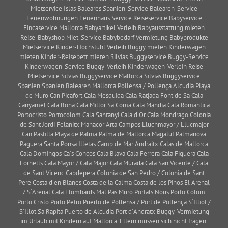
Mietservice Islas Baleares Spanien-Service Balearen-Service
Ferienwohnungen Ferienhaus Service Reiseservice Babyservice
Fincaservice Mallorca Babyartikel Verleih Babyausstattung mieten
Reise-Babyshop Miet-Service Babybedarf Vermietung Babyprodukte
Mietservice Kinder-Hochstuhl Verleih Buggy mieten Kinderwagen
mieten Kinder-Reisebett mieten Silvias Buggyservice Buggy-Service
Kinderwagen-Service Buggy-Verleih Kinderwagen-Verleih Reise
Mietservice Silvias Buggyservice Mallorca Silvias Buggyservice
Spanien Spanien Balearen Mallorca Pollensa / Pollença Alcudia Playa
de Muro Can Picafort Cala Mesquida Cala Ratjada Font de Sa Cala
Canyamel Cala Bona Cala Millor Sa Coma Cala Mandia Cala Romantica
Portocristo Portocolom Cala Santanyi Cala d´Or Cala Mondrago Colonia
de Sant Jordi Felanitx Manacor Arta Campos Lluchmayor / Llucmajor
Can Pastilla Playa de Palma Palma de Mallorca Magaluf Palmanova
Paguera Santa Ponsa Illetas Camp de Mar Andraitx Calas de Mallorca
Cala Domingos Ca´s Concos Cala Blava Cala Ferrera Cala Figuera Cala
Fornells Cala Mayor / Cala Major Cala Murada Cala San Vicente / Cala
de Sant Vicenc Capdepera Colonia de San Pedro / Colonia de Sant
Pere Costa d´en Blanes Costa de la Calma Costa de los Pinos El Arenal
/ S´Arenal Cala Llombards Mal Pas Muro Portals Nous Porto Colom
Porto Cristo Porto Petro Puerto de Pollensa / Port de Pollença S´Illiot /
S´Illot Sa Rapita Puerto de Alcudia Port d´Andratx Buggy-Vermietung
im Urlaub mit Kindern auf Mallorca. Eltern müssen sich nicht fragen: