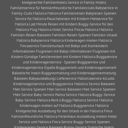
kindgerechte Familienhotels Service in Family-Hotels
Familienservice für familienfreundliche Familienclubs Babyservice in
Family-Clubs Mallorca Mallorca Familienreisen Babyreisen Spanien
Service für Mallorca Pauschalreisen mit Kindern Mietservice für
Mallorca Last Minute Reisen mit Kindern Buggy-Service für den
Mallorca Flug Mallorca Hotel Service Fincas Mallorca Mallorca
Familien-Reisen Balearen Familien-Reisen Spanien Familien-Urlaub
Mallorca Babyservice Mallorca Kinderwagen mieten Mallorca
Fincaservice Familienurlaub mit Babys und Kleinkindern
Informationen Flugreisen mit Babys Informationen Flugreisen mit
Kindern Günstige Familienreisen mit Kindern Mallorca Buggyservice
und Kinderwagenservice - Spanien Buggyservice und
Kinderwagenservice España Buggyverleih und Kinderwagenverleih
Balearische Inseln Buggyvermietung und Kinderwagenvermietung
Balearen Babyausstattungs Lieferservice Mallorcaservice Alcudia
Kinderwagenservice und Buggyservice Mallorca Service Balearen
Miet-Service Spanien Miet-Service Balearen Miet-Service Spanien
Miet-Service Baby-Service Palma Service Mallorca Buggy-Service
Baby-Service Mallorca Rent a Buggy Mallorca Service Mallorca
Kinderwagen mieten auf Mallorca Buggyservice Mallorca
Kindgerechte Ausstattung für den Urlaub in der Mallorca Finca
Familienfreundliche Mallorca Ferienhaus-Ausstattung mieten Hotel
Service und Mallorca Finca Service Buggy-Service Spanien
Kinderwagen-Service Balearen Buggy-Service Spanische Inseln