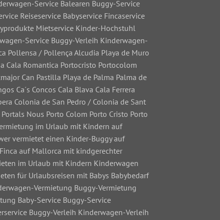
nderwagen-Service Balearen Buggy-Service
vice Reiseservice Babyservice Fincaservice
byprodukte Mietservice Kinder-Hochstuhl
erwagen-Service Buggy-Verleih Kinderwagen-
ca Pollensa / Pollença Alcudia Playa de Muro
a Cala Romantica Portocristo Portocolom
cmajor Can Pastilla Playa de Palma Palma de
gos Ca´s Concos Cala Blava Cala Ferrera
pera Colonia de San Pedro / Colonia de Sant
 Portals Nous Porto Colom Porto Cristo Porto
-Vermietung im Urlaub mit Kindern auf
 wer vermietet einen Kinder-Buggy auf
 Finca auf Mallorca mit kindgerechter
 mieten im Urlaub mit Kindern Kinderwagen
eten für Urlaubsreisen mit Babys Babybedarf
inderwagen-Vermietung Buggy-Vermietung
tung Baby-Service Buggy-Service
erservice Buggy-Verleih Kinderwagen-Verleih