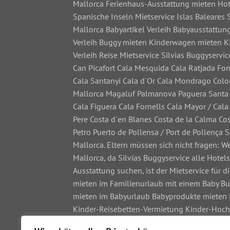
Mallorca Ferienhaus-Ausstattung mieten Hot
Spanische Inseln Mietservice Islas Baleares
Mallorca Babyartikel Verleih Babyausstattu
Verleih Buggy mieten Kinderwagen mieten Ki
Verleih Reise Mietservice Silvias Buggyserv
Can Picafort Cala Mesquida Cala Ratjada Fo
Cala Santanyi Cala d´Or Cala Mondrago Colo
Mallorca Magaluf Palmanova Paguera Santa P
Cala Figuera Cala Fornells Cala Mayor / Cal
Pere Costa d´en Blanes Costa de la Calma Cos
Petro Puerto de Pollensa / Port de Pollença S
Mallorca. Eltern müssen sich nicht fragen: 
Mallorca, da Silvias Buggyservice alle Hotel
Ausstattung suchen, ist der Mietservice für
mieten im Familienurlaub mit einem Baby Bu
mieten im Babyurlaub Babyprodukte mieten 
Kinder-Reisebetten-Vermietung Kinder-Hoch
Kinderwagen-Service Kinder-Reisebetten-Ser