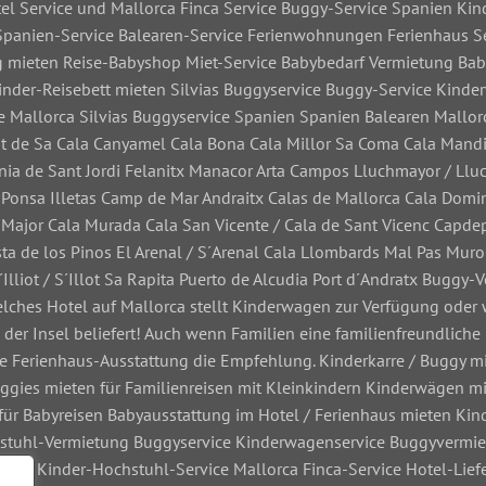
el Service und Mallorca Finca Service Buggy-Service Spanien Ki
 Spanien-Service Balearen-Service Ferienwohnungen Ferienhaus Ser
ng mieten Reise-Babyshop Miet-Service Babybedarf Vermietung Ba
nder-Reisebett mieten Silvias Buggyservice Buggy-Service Kind
ice Mallorca Silvias Buggyservice Spanien Spanien Balearen Mallor
nt de Sa Cala Canyamel Cala Bona Cala Millor Sa Coma Cala Mandi
nia de Sant Jordi Felanitx Manacor Arta Campos Lluchmayor / Llu
onsa Illetas Camp de Mar Andraitx Calas de Mallorca Cala Domin
a Major Cala Murada Cala San Vicente / Cala de Sant Vicenc Capde
ta de los Pinos El Arenal / S´Arenal Cala Llombards Mal Pas Muro
´Illiot / S´Illot Sa Rapita Puerto de Alcudia Port d´Andratx Buggy
Welches Hotel auf Mallorca stellt Kinderwagen zur Verfügung oder
s der Insel beliefert! Auch wenn Familien eine familienfreundliche
 die Ferienhaus-Ausstattung die Empfehlung. Kinderkarre / Buggy
ggies mieten für Familienreisen mit Kleinkindern Kinderwägen mi
für Babyreisen Babyausstattung im Hotel / Ferienhaus mieten K
stuhl-Vermietung Buggyservice Kinderwagenservice Buggyvermie
vice Kinder-Hochstuhl-Service Mallorca Finca-Service Hotel-Lief