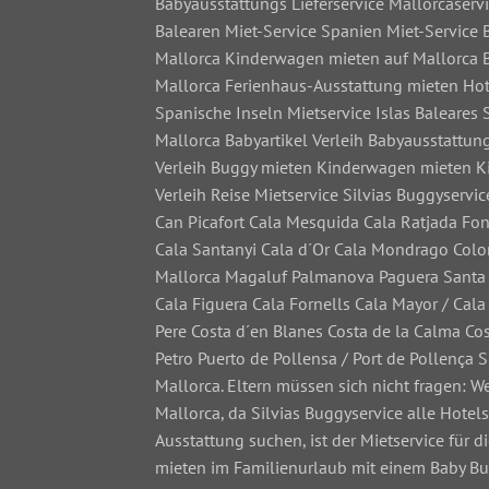
Babyausstattungs Lieferservice Mallorcaserv
Balearen Miet-Service Spanien Miet-Service 
Mallorca Kinderwagen mieten auf Mallorca B
Mallorca Ferienhaus-Ausstattung mieten Hot
Spanische Inseln Mietservice Islas Baleares
Mallorca Babyartikel Verleih Babyausstattu
Verleih Buggy mieten Kinderwagen mieten Ki
Verleih Reise Mietservice Silvias Buggyserv
Can Picafort Cala Mesquida Cala Ratjada Fo
Cala Santanyi Cala d´Or Cala Mondrago Colo
Mallorca Magaluf Palmanova Paguera Santa P
Cala Figuera Cala Fornells Cala Mayor / Cal
Pere Costa d´en Blanes Costa de la Calma Cos
Petro Puerto de Pollensa / Port de Pollença S
Mallorca. Eltern müssen sich nicht fragen: 
Mallorca, da Silvias Buggyservice alle Hotel
Ausstattung suchen, ist der Mietservice für
mieten im Familienurlaub mit einem Baby Bu