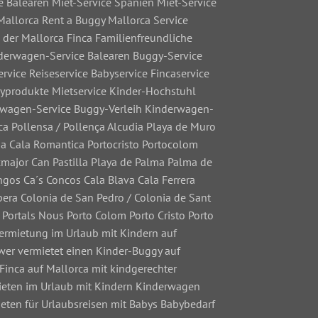
e Balearen Miet-Service Spanien Miet-Service
Mallorca Rent a Buggy Mallorca Service
 der Mallorca Finca Familienfreundliche
nderwagen-Service Balearen Buggy-Service
vice Reiseservice Babyservice Fincaservice
byprodukte Mietservice Kinder-Hochstuhl
erwagen-Service Buggy-Verleih Kinderwagen-
ca Pollensa / Pollença Alcudia Playa de Muro
a Cala Romantica Portocristo Portocolom
cmajor Can Pastilla Playa de Palma Palma de
gos Ca´s Concos Cala Blava Cala Ferrera
pera Colonia de San Pedro / Colonia de Sant
 Portals Nous Porto Colom Porto Cristo Porto
-Vermietung im Urlaub mit Kindern auf
 wer vermietet einen Kinder-Buggy auf
 Finca auf Mallorca mit kindgerechter
 mieten im Urlaub mit Kindern Kinderwagen
eten für Urlaubsreisen mit Babys Babybedarf