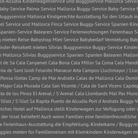
ice Alcudia Kinderwagenservice und Buggyservice Mallorca Servic
Baby-Service Palma Service Mallorca Buggy-Service Baby-Service 
uggyservice Mallorca Kindgerechte Ausstattung für den Urlaub in
el Service und Mallorca Finca Service Buggy-Service Spanien Ki
 Spanien-Service Balearen-Service Ferienwohnungen Ferienhaus Ser
ng mieten Reise-Babyshop Miet-Service Babybedarf Vermietung Ba
nder-Reisebett mieten Silvias Buggyservice Buggy-Service Kind
ice Mallorca Silvias Buggyservice Spanien Spanien Balearen Mallor
nt de Sa Cala Canyamel Cala Bona Cala Millor Sa Coma Cala Mandi
nia de Sant Jordi Felanitx Manacor Arta Campos Lluchmayor / Llu
onsa Illetas Camp de Mar Andraitx Calas de Mallorca Cala Domin
a Major Cala Murada Cala San Vicente / Cala de Sant Vicenc Capde
ta de los Pinos El Arenal / S´Arenal Cala Llombards Mal Pas Muro
´Illiot / S´Illot Sa Rapita Puerto de Alcudia Port d´Andratx Buggy
Welches Hotel auf Mallorca stellt Kinderwagen zur Verfügung oder
s der Insel beliefert! Auch wenn Familien eine familienfreundliche
 die Ferienhaus-Ausstattung die Empfehlung. Kinderkarre / Buggy
ggies mieten für Familienreisen mit Kleinkindern Kinderwägen mi